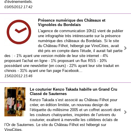
d’événementiels.
03/05/2012 17:42
Présence numérique des Châteaux et
Vignobles du Bordelais
L'agence de communication 10h11 vient de publier
une infographie très intéressante sur la présence
numérique des châteaux du Bordelais. Si le site
du Château Filhot, hébergé par VinoCities, avait
été pris en compte dans l'étude, il aurait fait partie
des : - 1% ayant une version mobile de leur site internet - 4%
proposant l'achat en ligne - 1% proposant un flux RSS - 10%
possédant une newsletter (en cours) - 22% ayant leur site traduit en
chinois - 31% ayant une fan page Facebook...
15/02/2012 15:46
Le couturier Kenzo Takada habille un Grand Cru
Classé de Sauternes
Kenzo Takada s’est associé au Château Filhot pour
créer, en édition limitée, un nouveau design de
l’étiquette du millésime 2005 et un coffret assorti dont
les couleurs chatoyantes, inspirées de l’univers du
couturier, exaltent à merveille les célèbres éclats de
l’Or de Sauternes. Le site du Château Filhot est hébergé sur
VinoCities.